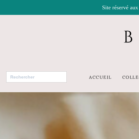
Site réservé aux
Search
ACCUEIL
COLLE
for: