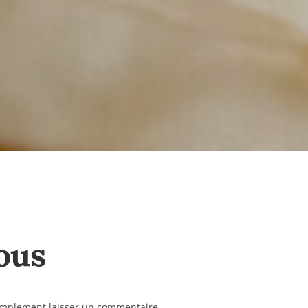
ous
simplement laisser un commentaire.