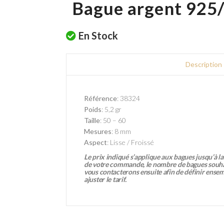
Bague argent 925
En Stock
Description
Référence
: 38324
Poids
: 5,2 gr
Taille
: 50 – 60
Mesures
: 8 mm
Aspect
: Lisse /
Froissé
Le prix indiqué s’applique aux bagues jusqu’à la 
de votre commande, le nombre de bagues souhai
vous contacterons ensuite afin de définir ensemble
ajuster le tarif.