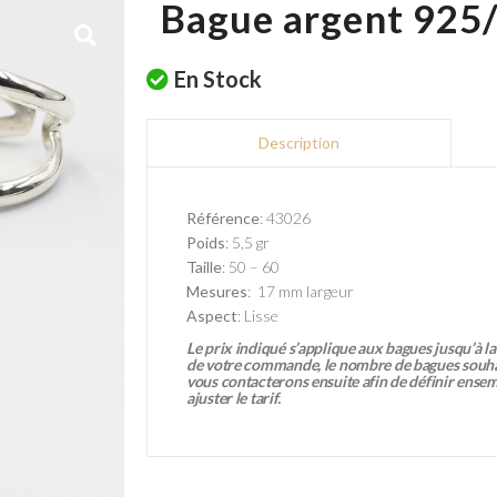
Bague argent 925
En Stock
Description
Référence
: 43026
Poids
: 5,5 gr
Taille
: 50 – 60
Mesures
: 17 mm largeur
Aspect
: Lisse
Le prix indiqué s’applique aux bagues jusqu’à la 
de votre commande, le nombre de bagues souhai
vous contacterons ensuite afin de définir ensemble
ajuster le tarif.