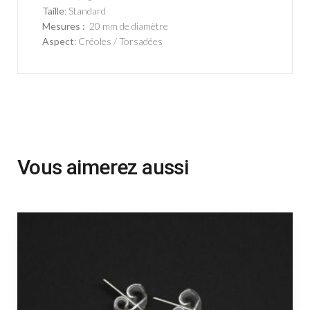
Taille
: Standard
Mesures :
20 mm de diamètre
Aspect
: Créoles / Torsadées
Vous aimerez aussi