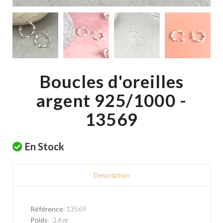
Boucles d'oreilles
argent 925/1000 -
13569
En Stock
Description
Référence
: 13569
Poids
: 3,6 gr