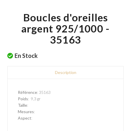
Boucles d'oreilles
argent 925/1000 -
35163
En Stock
Description
Référence
: 35163
Poids
: 9,3 gr
Taille
:
Mesures
:
Aspect
: