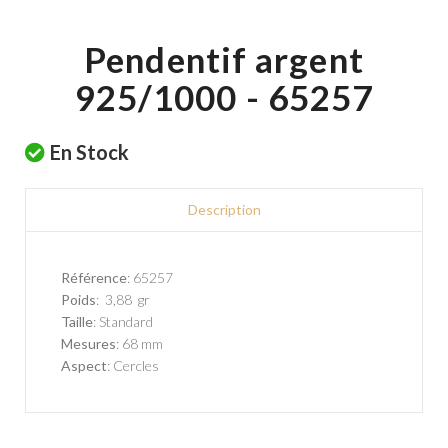
Pendentif argent
925/1000 - 65257
En Stock
Description
Référence
: 65257
Poids
: 3,88 gr
Taille
: Standard
Mesures
: 68 mm
Aspect
: Cercles