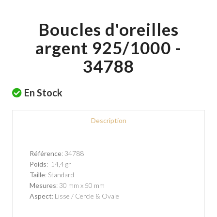
Boucles d'oreilles
argent 925/1000 -
34788
En Stock
Description
Référence
: 34788
Poids
: 14,4 gr
Taille
: Standard
Mesures
: 30 mm x 50 mm
Aspect
: Lisse / Cercle & Ovale